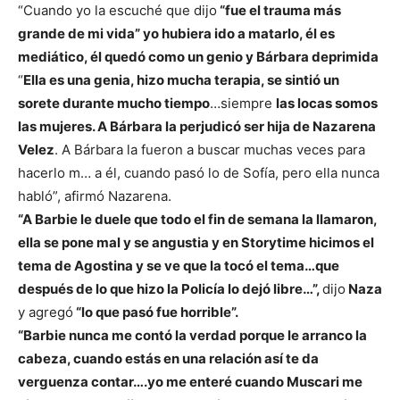
“Cuando yo la escuché que dijo
“fue el trauma más
grande de mi vida” yo hubiera ido a matarlo, él es
mediático, él quedó como un genio y Bárbara deprimida
“
Ella es una genia, hizo mucha terapia, se sintió un
sorete durante mucho tiempo
…siempre
las locas somos
las mujeres. A Bárbara la perjudicó ser hija de Nazarena
Velez
. A Bárbara la fueron a buscar muchas veces para
hacerlo m… a él, cuando pasó lo de Sofía, pero ella nunca
habló”, afirmó Nazarena.
“A Barbie le duele que todo el fin de semana la llamaron,
ella se pone mal y se angustia y en Storytime hicimos el
tema de Agostina y se ve que la tocó el tema…que
después de lo que hizo la Policía lo dejó libre…”,
dijo
Naza
y agregó
“lo que pasó fue horrible”.
“Barbie nunca me contó la verdad porque le arranco la
cabeza, cuando estás en una relación así te da
verguenza contar….yo me enteré cuando Muscari me