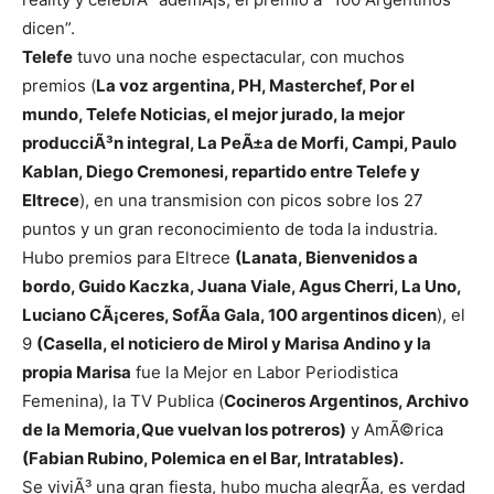
dicen”.
Telefe
tuvo una noche espectacular, con muchos
premios (
La voz argentina, PH, Masterchef, Por el
mundo, Telefe Noticias, el mejor jurado, la mejor
producciÃ³n integral, La PeÃ±a de Morfi, Campi, Paulo
Kablan, Diego Cremonesi, repartido entre Telefe y
Eltrece
), en una transmision con picos sobre los 27
puntos y un gran reconocimiento de toda la industria.
Hubo premios para Eltrece
(Lanata, Bienvenidos a
bordo, Guido Kaczka, Juana Viale, Agus Cherri, La Uno,
Luciano CÃ¡ceres, SofÃ­a Gala, 100 argentinos dicen
), el
9
(Casella, el noticiero de Mirol y Marisa Andino y la
propia Marisa
fue la Mejor en Labor Periodistica
Femenina), la TV Publica (
Cocineros Argentinos, Archivo
de la Memoria,Que vuelvan los potreros)
y AmÃ©rica
(Fabian Rubino, Polemica en el Bar, Intratables).
Se viviÃ³ una gran fiesta, hubo mucha alegrÃ­a, es verdad