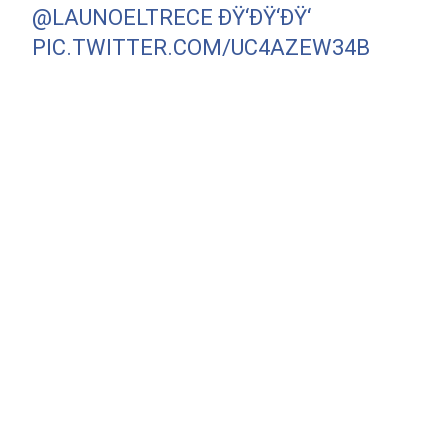
@LAUNOELTRECE
ÐŸ‘ÐŸ‘ÐŸ‘
PIC.TWITTER.COM/UC4AZEW34B