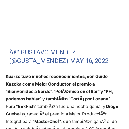
Â€” GUSTAVO MENDEZ
(@GUSTA_MENDEZ)
MAY 16, 2022
Kuarzo tuvo muchos reconocimientos, con Guido
Kazcka como Mejor Conductor, el premio a
“Bienvenidos a bordo”, “PolÃ©mica en el Bar” y “PH,
podemos hablar” y tambiÃ©n “CortÃ¡ por Lozano”.
Para “
BoxFish”
tambiÃ©n fue una noche genial y
Diego
Guebel
agradeciÃ³ el premio a Mejor ProducciÃ³n
Integral para “
MasterChef”,
que tambiÃ©n ganÃ³ el de
reality y celebrÃ³ ademÃ¡s, el premio a “100 Argentinos