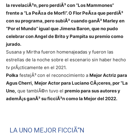
la revelaciÃ³n, pero perdiÃ³ con “Los Mammones”
frente a “La PeÃ±a de Morfi”. O Flor PeÃ±a que perdiÃ³
con su programa, pero subiÃ³ cuando ganÃ³ Marley en
“Por el Mundo” igual que Jimena Baron, que no pudo
celebrar con Angel de Brito y Pampita su premio como
jurado.
Susana y Mirtha fueron homenajeadas y fueron las
estrellas de la noche sobre el escenario sin haber hecho
tv prÃ¡cticamente en el 2021.
Polka
festejÃ³ con el reconocimiento a
Mejor Actriz para
Agus Cherri,
Mejor Actor para Luciano CÃ¡ceres, por “La
Uno,
que tambiÃ©n tuvo el
premio para sus autores y
ademÃ¡s ganÃ³ su ficciÃ³n como la Mejor del 2022.
LA UNO MEJOR FICCIÃ“N