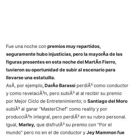
Fue una noche con
premios muy repartidos,
seguramente hubo injusticias, pero la mayorÃ­a de las
figuras presentes en esta noche del MartÃ­n Fierro,
tuvieron su oportunidad de subir al escenario para
llevarse una estatuilla.
AsÃ­, por ejemplo
, DarÃ­o Barassi
perdiÃ³ como conductor
y como revelaciÃ³n, pero subiÃ³ al al recibir su premio
por Mejor Ciclo de Entretenimiento; o
Santiago del Moro
subiÃ³ al ganar “MasterChef” como reality y por
producciÃ³n integral, pero perdiÃ³ en su rubro personal.
Igual,
Marley,
que disfrutÃ³ su premio con “Por el
mundo” pero no en el de conductor y
Jey Mammon fue