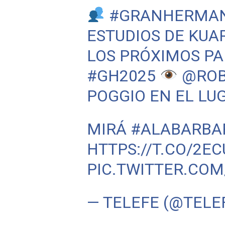
#GRANHERMA
ESTUDIOS DE KUA
LOS PRÓXIMOS PA
#GH2025
@ROB
POGGIO EN EL LU
MIRÁ
#ALABARBA
HTTPS://T.CO/2E
PIC.TWITTER.CO
— TELEFE (@TELE