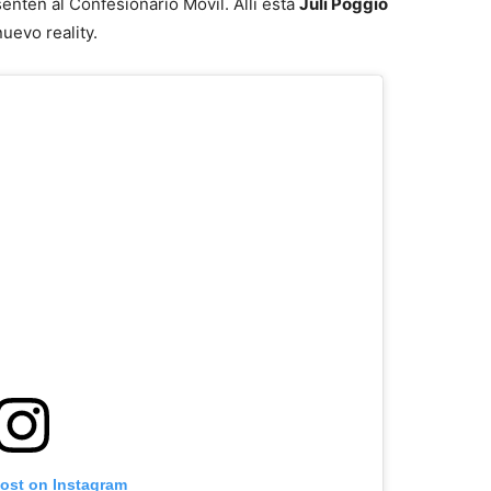
enten al Confesionario Móvil. Allí está
Juli Poggio
uevo reality.
post on Instagram