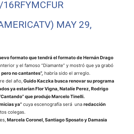
M/16RFYMCFUR
@AMERICATV)
MAY 29,
uevo formato que tendrá el formato de Hernán Drago
nterior y el famoso “Diamante” y mostró que ya grabó
 pero no cantantes”,
habría sido el arreglo.
e del año,
Guido Kaczka busca renovar su programa
dos ya estarían Flor Vigna, Natalíe Perez, Rodrigo
l “Cantando” que produjo Marcelo Tinelli.
imicias ya”
cuya escenografía será una
redacción
tos colegas.
es,
Marcela Coronel, Santiago Sposato y Damasia