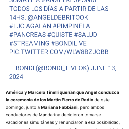
SUMATE A
#ANGELRESPONDE
TODOS LOS DÍAS A PARTIR DE LAS
14HS.
@ANGELDEBRITOOKI
#LUCIAGALAN
#PIMPINELA
#PANCREAS
#QUISTE
#SALUD
#STREAMING
#BONDILIVE
PIC.TWITTER.COM/WLW8BZJOBB
— BONDI (@BONDI_LIVEOK)
JUNE 13,
2024
América y Marcelo Tinelli querían que Angel conduzca
la ceremonia de los Martin Fierro de Radio
de este
domingo, junto a
Mariana Fabbiani,
pero ambos
conductores de Mandarina decidieron tomarse
vacaciones simultáneas y renunciaron a esa posibilidad,