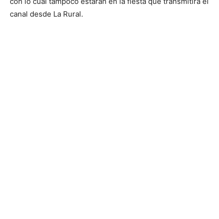
con lo cual tampoco estarán en la fiesta que transmitirá el
canal desde La Rural.