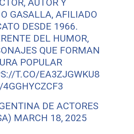
CTOR, AUTOR Y
O GASALLA, AFILIADO
CATO DESDE 1966.
ERENTE DEL HUMOR,
SONAJES QUE FORMAN
TURA POPULAR
S://T.CO/EA3ZJGWKU8
M/4GGHYCZCF3
GENTINA DE ACTORES
SA)
MARCH 18, 2025