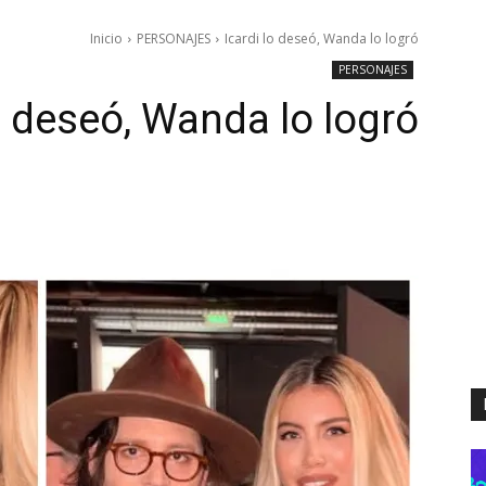
Inicio
PERSONAJES
Icardi lo deseó, Wanda lo logró
PERSONAJES
o deseó, Wanda lo logró