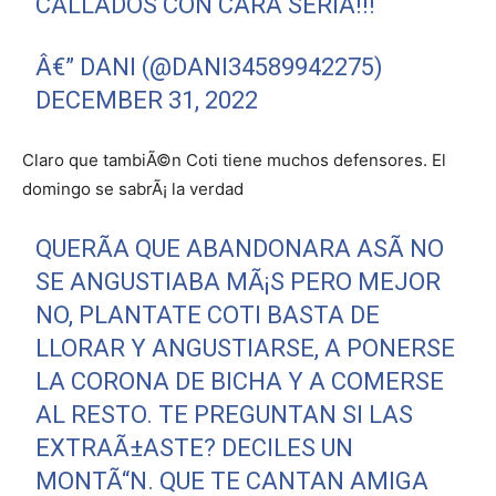
CALLADOS CON CARA SERIA!!!
Â€” DANI (@DANI34589942275)
DECEMBER 31, 2022
Claro que tambiÃ©n Coti tiene muchos defensores. El
domingo se sabrÃ¡ la verdad
QUERÃ­A QUE ABANDONARA ASÃ­ NO
SE ANGUSTIABA MÃ¡S PERO MEJOR
NO, PLANTATE COTI BASTA DE
LLORAR Y ANGUSTIARSE, A PONERSE
LA CORONA DE BICHA Y A COMERSE
AL RESTO. TE PREGUNTAN SI LAS
EXTRAÃ±ASTE? DECILES UN
MONTÃ“N. QUE TE CANTAN AMIGA