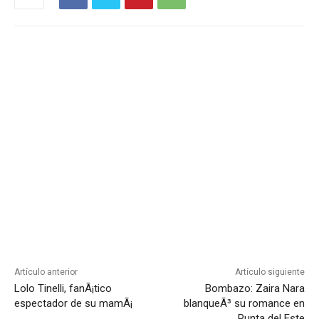
Artículo anterior
Artículo siguiente
Lolo Tinelli, fanÃ¡tico
Bombazo: Zaira Nara
espectador de su mamÃ¡
blanqueÃ³ su romance en
Punta del Este