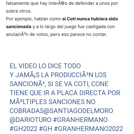
falsamente que hay interÃ©s de defender a unos por
sobre otros.
Por ejemplo, hablan como
si Coti nunca hubiera sido
sancionada
y a lo largo del juego fue castigada con
anulaciÃ³n de votos, pero eso parece no contar.
EL VIDEO LO DICE TODO
Y JAMÃ¡S LA PRODUCCIÃ³N LOS
SANCIONÃ³, SI SE VA COTI, CONE
TIENE QUE IR A PLACA DIRECTA POR
MÃºLTIPLES SANCIONES NO
COBRADAS
@SANTIAGODELMORO
@DARIOTURO
#GRANHERMANO
#GH2022
#GH
#GRANHERMANO2022