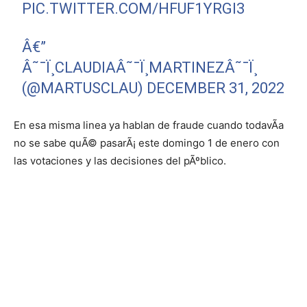
PIC.TWITTER.COM/HFUF1YRGI3
Â€”
Â˜¯Ï¸CLAUDIAÂ˜¯Ï¸MARTINEZÂ˜¯Ï¸
(@MARTUSCLAU)
DECEMBER 31, 2022
En esa misma linea ya hablan de fraude cuando todavÃ­a
no se sabe quÃ© pasarÃ¡ este domingo 1 de enero con
las votaciones y las decisiones del pÃºblico.