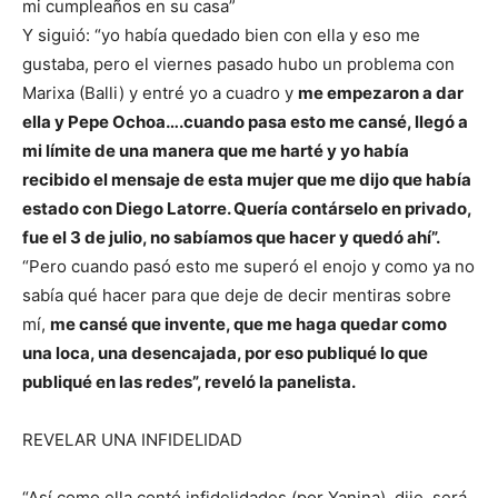
mi cumpleaños en su casa”
Y siguió: “yo había quedado bien con ella y eso me
gustaba, pero el viernes pasado hubo un problema con
Marixa (Balli) y entré yo a cuadro y
me empezaron a dar
ella y Pepe Ochoa….cuando pasa esto me cansé, llegó a
mi límite de una manera que me harté y yo había
recibido el mensaje de esta mujer que me dijo que había
estado con Diego Latorre. Quería contárselo en privado,
fue el 3 de julio, no sabíamos que hacer y quedó ahí”.
“Pero cuando pasó esto me superó el enojo y como ya no
sabía qué hacer para que deje de decir mentiras sobre
mí,
me cansé que invente, que me haga quedar como
una loca, una desencajada, por eso publiqué lo que
publiqué en las redes”, reveló la panelista.
REVELAR UNA INFIDELIDAD
“Así como ella contó infidelidades (por Yanina), dije, será