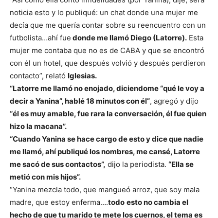
noticia esto y lo publiqué: un chat donde una mujer me
decía que me quería contar sobre su reencuentro con un
futbolista…ahí fue
donde me llamó Diego (Latorre).
Esta
mujer me contaba que no es de CABA y que se encontró
con él un hotel, que después volvió y después perdieron
contacto”, relató
Iglesias.
“Latorre me llamó no enojado, diciendome “qué le voy a
decir a Yanina”, hablé 18 minutos con él”
, agregó y dijo
“él es muy amable, fue rara la conversación, él fue quien
hizo la macana”.
“Cuando Yanina se hace cargo de esto y dice que nadie
me llamó, ahí publiqué los nombres, me cansé, Latorre
me sacó de sus contactos”,
dijo la periodista.
“Ella se
metió con mis hijos”.
“Yanina mezcla todo, que mangueó arroz, que soy mala
madre, que estoy enferma….
todo
esto no cambia el
hecho de que tu marido te mete los cuernos, el tema es