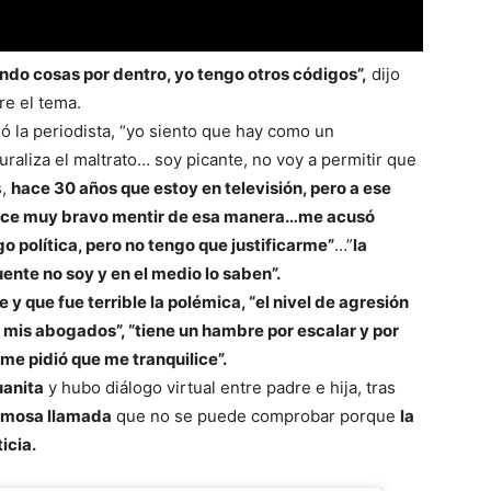
ndo cosas por dentro, yo tengo otros códigos”,
dijo
e el tema.
 la periodista, “yo siento que hay como un
aliza el maltrato… soy picante, no voy a permitir que
s,
hace 30 años que estoy en televisión, pero a ese
arece muy bravo mentir de esa manera…me acusó
 política, pero no tengo que justificarme”
…”
la
ente no soy y en el medio lo saben”.
 y que fue terrible la polémica, “el nivel de agresión
n mis abogados”, “tiene un hambre por escalar y por
e pidió que me tranquilice”.
uanita
y hubo diálogo virtual entre padre e hija, tras
famosa llamada
que no se puede comprobar porque
la
icia.