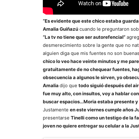
“Es evidente que este chico estaba guarda
Amalia Guiñazú
cuando le preguntaron sobr
“La tv no tiene que ser autorefencial”
agregó
desmerecimiento sobre la gente que no natur
alguien diga que mis fuentes no son buena
chico lo veo hace veinte minutos y me p
gratuitamente de no chequear fuentes, hago
obsecuencia a algunos le sirven, yo obsecu
Amalia
dijo que
todo siguió después del aire
fue muy alto, con insultos, voy a hablar co
buscar espacios…Moria estaba presente y m
Justamente
en este viernes cumple años J
presentarse
Tinelli como un testigo de la 
joven no quiere entregar su celular a la Just