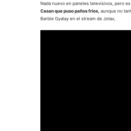
Nada nuevo en paneles televisivos, pero es
Casan que puso paños fríos,
aunque no tanto
Barbie Gyalay en el stream de Jotax,