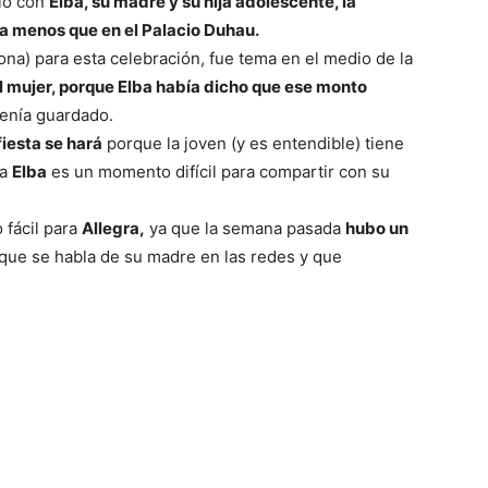
tió con
Elba, su madre y su hija adolescente, la
da menos que en el Palacio Duhau.
na) para esta celebración, fue tema en el medio de la
al mujer, porque Elba había dicho que ese monto
enía guardado.
fiesta se hará
porque la joven (y es entendible) tiene
ra
Elba
es un momento difícil para compartir con su
fácil para
Allegra,
ya que la semana pasada
hubo un
 que se habla de su madre en las redes y que