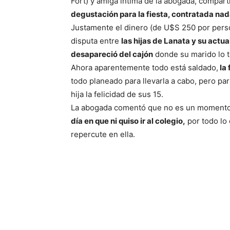
Fort) y amiga íntima de la abogada, compar
degustación para la fiesta, contratada na
Justamente el dinero (de U$S 250 por perso
disputa entre
las hijas de Lanata y su actu
desapareció del cajón
donde su marido lo t
Ahora aparentemente todo está saldado,
la 
todo planeado para llevarla a cabo, pero pa
hija la felicidad de sus 15.
La abogada comentó que no es un momento 
día en que ni quiso ir al colegio,
por todo lo
repercute en ella.