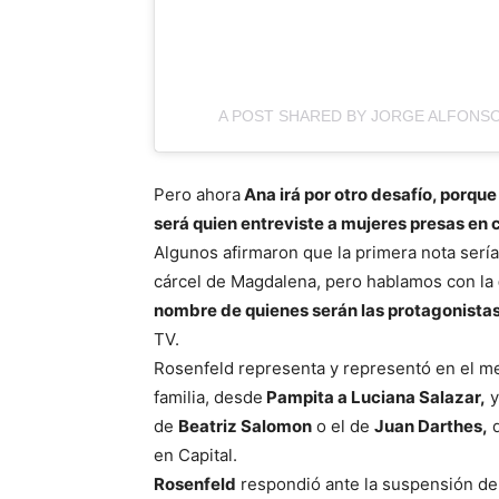
A POST SHARED BY JORGE ALFONSO
Pero ahora
Ana irá por otro desafío, porqu
será quien entreviste a mujeres presas en c
Algunos afirmaron que la primera nota serí
cárcel de Magdalena, pero hablamos con la
nombre de quienes serán las protagonista
TV.
Rosenfeld representa y representó en el m
familia, desde
Pampita a Luciana Salazar,
y
de
Beatriz Salomon
o el de
Juan Darthes,
q
en Capital.
Rosenfeld
respondió ante la suspensión de 