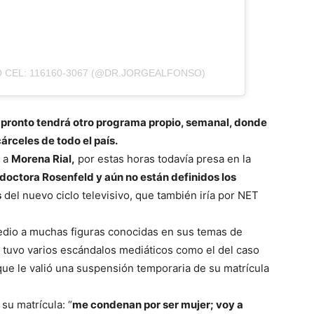
 CEL: 116160-3067 (@DR.JORGEALFONSO)
e pronto tendrá otro programa propio, semanal, donde
árceles de todo el país.
a a
Morena Rial,
por estas horas todavía presa en la
doctora Rosenfeld y aún no están definidos los
s
del nuevo ciclo televisivo, que también iría por NET
edio a muchas figuras conocidas en sus temas de
 tuvo varios escándalos mediáticos como el del caso
ue le valió una suspensión temporaria de su matrícula
su matrícula: “
me condenan por ser mujer; voy a