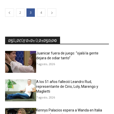
2
3
4
Ø§Ù„Ø£ÙƑØ«Ø± Ù‚Ø±Ø§Ø¡Ø©
Juanicar fuera de juego: “ojalá la gente
dejara de odiar tanto”
7 agosto, 2026
A los 51 años falleció Leandro Rud,
representante de Cirio, Loly, Marengo y
Maglietti
7 agosto, 2026
Kennys Palacios espera a Wanda en Italia