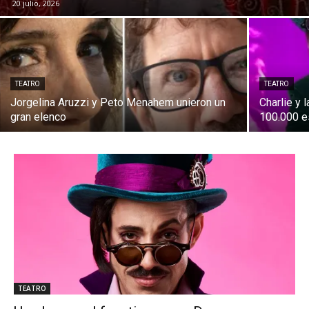
20 julio, 2026
TEATRO
TEATRO
Jorgelina Aruzzi y Peto Menahem unieron un
Charlie y 
gran elenco
100.000 e
TEATRO