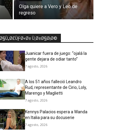
Olga quiere a Vero y Leo de
regreso
Ø§Ù„Ø£ÙƑØ«Ø± Ù‚Ø±Ø§Ø¡Ø©
Juanicar fuera de juego: “ojalá la
gente dejara de odiar tanto”
7 agosto, 2026
A los 51 años falleció Leandro
Rud, representante de Cirio, Loly,
Marengo y Maglietti
7 agosto, 2026
Kennys Palacios espera a Wanda
en Italia para su docuserie
7 agosto, 2026