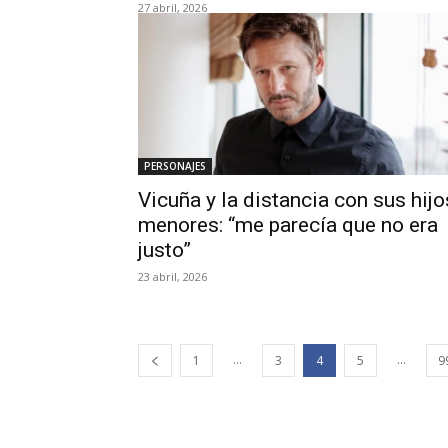
27 abril, 2026
PERSONAJES
Vicuña y la distancia con sus hijo
menores: “me parecía que no era
justo”
23 abril, 2026
...
...
1
3
4
5
9