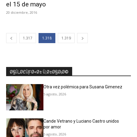
el 15 de mayo
20 diciembre, 2016
1.317
1.318
1.319
Ø§Ù„Ø£ÙƑØ«Ø± Ù‚Ø±Ø§Ø¡Ø©
Otra vez polémica para Susana Gimenez
5 agosto, 2026
Cande Vetrano y Luciano Castro unidos
por amor
5 agosto, 2026