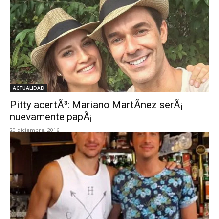
ACTUALIDAD
Pitty acertÃ³: Mariano MartÃ­nez serÃ¡
nuevamente papÃ¡
20 diciembre, 2016