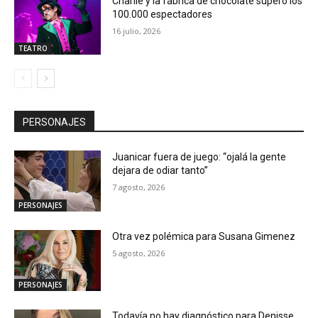
Charlie y la fábrica de chocolate superó los
100.000 espectadores
16 julio, 2026
TEATRO
PERSONAJES
Juanicar fuera de juego: “ojalá la gente
dejara de odiar tanto”
7 agosto, 2026
PERSONAJES
Otra vez polémica para Susana Gimenez
5 agosto, 2026
PERSONAJES
Todavía no hay diagnóstico para Denisse,